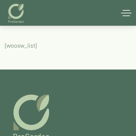
[woosw_list]