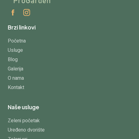
Brzi linkovi
Početna
Usluge
Blog
Galerija
O nama
Kontakt
Naše usluge
Zeleni početak
Uređeno dvorište